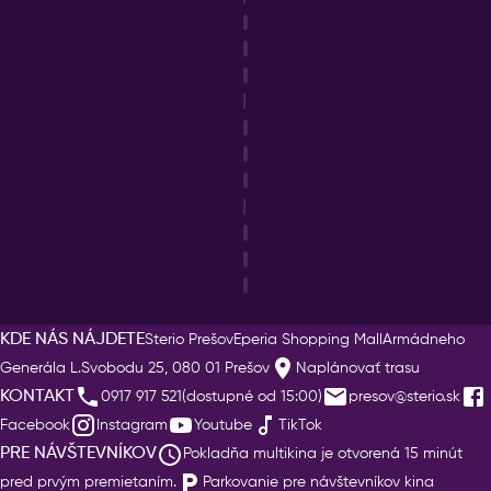
KDE NÁS NÁJDETE
Sterio Prešov
Eperia Shopping Mall
Armádneho
Generála L.Svobodu 25, 080 01 Prešov
Naplánovať trasu
KONTAKT
0917 917 521(dostupné od 15:00)
presov@sterio.sk
Facebook
Instagram
Youtube
TikTok
PRE NÁVŠTEVNÍKOV
Pokladňa multikina je otvorená 15 minút
pred prvým premietaním.
Parkovanie pre návštevníkov kina